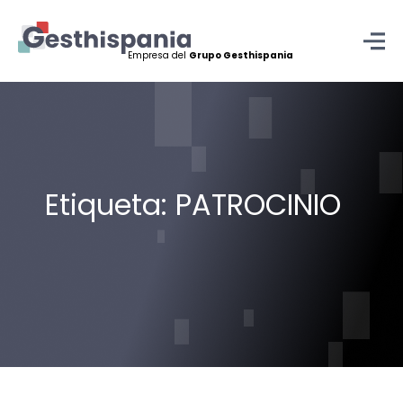
Empresa del
Grupo Gesthispania
Skip
to
content
Etiqueta:
PATROCINIO