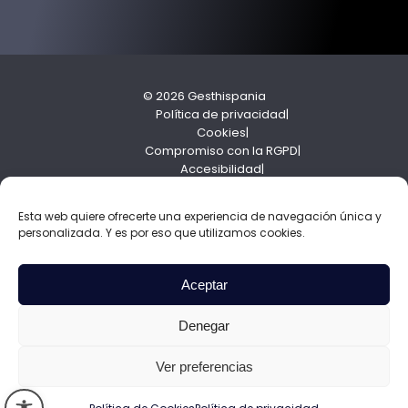
© 2026 Gesthispania
Política de privacidad
Cookies
Compromiso con la RGPD
Accesibilidad
Política de cumplimiento
Esta web quiere ofrecerte una experiencia de navegación única y
personalizada. Y es por eso que utilizamos cookies.
Aceptar
Denegar
Ver preferencias
Abrir barra de herramientas