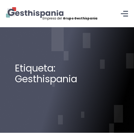
Empresa del
Grupo Gesthispania
Skip
to
content
Etiqueta:
Gesthispania